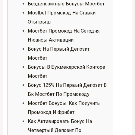
Бездепозитные Бонусы Мостбет
Mostbet Промокод На Ставки:
Отыгрыш
Мостбет Промокод На Сегодня:
Нюансы Активации
Бонус На Первый Депозит
Мостбет
Бонусы В Букмекерской Конторе
Мостбет
Бонус 125% На Первый Депозит В
Бк Мостбет По Промокоду
Мостбет Бонусы: Как Получить
Промокод И Фрибет
Как Активировать Бонус На
Четвертый Депозит По