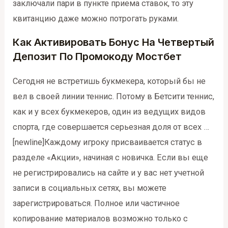
заключали пари в пункте приема ставок, то эту
квитанцию даже можно потрогать руками.
Как Активировать Бонус На Четвертый
Депозит По Промокоду Мостбет
Сегодня не встретишь букмекера, который бы не
вел в своей линии теннис. Потому в Бетсити теннис,
как и у всех букмекеров, один из ведущих видов
спорта, где совершается серьезная доля от всех …
[newline]Каждому игроку присваивается статус в
разделе «Акции», начиная с новичка. Если вы еще
не регистрировались на сайте и у вас нет учетной
записи в социальных сетях, вы можете
зарегистрироваться. Полное или частичное
копирование материалов возможно только с