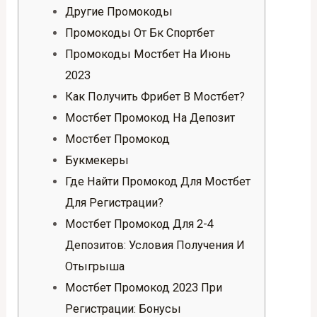
Другие Промокоды
Промокоды От Бк Спортбет
Промокоды Мостбет На Июнь
2023
Как Получить Фрибет В Мостбет?
Мостбет Промокод На Депозит
Мостбет Промокод
Букмекеры
Где Найти Промокод Для Мостбет
Для Регистрации?
Мостбет Промокод Для 2-4
Депозитов: Условия Получения И
Отыгрыша
Мостбет Промокод 2023 При
Регистрации: Бонусы