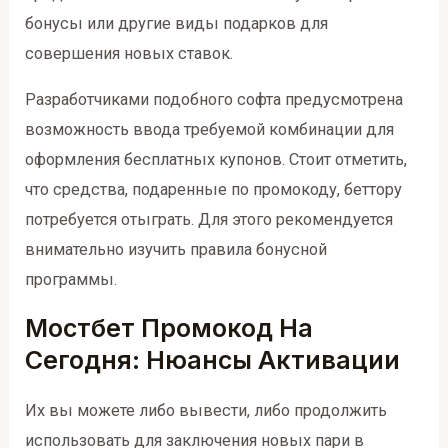
бонусы или другие виды подарков для
совершения новых ставок.
Разработчиками подобного софта предусмотрена
возможность ввода требуемой комбинации для
оформления бесплатных купонов. Стоит отметить,
что средства, подаренные по промокоду, беттору
потребуется отыграть. Для этого рекомендуется
внимательно изучить правила бонусной
программы.
Мостбет Промокод На
Сегодня: Нюансы Активации
Их вы можете либо вывести, либо продолжить
использовать для заключения новых пари в