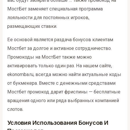
вас будут забирать больше … Также промокод на
МостБет заменяет специальная программа
лояльности для постоянных игроков,
размещающих ставки.
Ее основой является раздача бонусов клиентам
Мостбет за долгое и активное сотрудничество.
Промокоды на МостБет также можно
активировать только один раз. На нашем сайте,
ekonomba.ru, всегда можно найти актуальные коды
от букмекера. Вместе с денежными средствами
Мостбет промокод дарит фриспины — бесплатные
вращения одного или ряда выбранных компанией
слотов.
Условия Использования Бонусов И