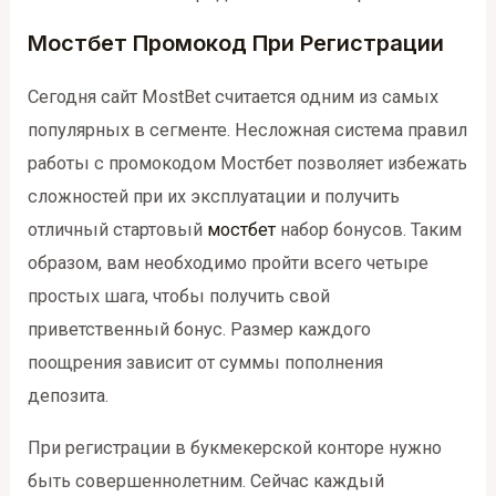
Мостбет Промокод При Регистрации
Сегодня сайт MostBet считается одним из самых
популярных в сегменте. Несложная система правил
работы с промокодом Мостбет позволяет избежать
сложностей при их эксплуатации и получить
отличный стартовый
мостбет
набор бонусов. Таким
образом, вам необходимо пройти всего четыре
простых шага, чтобы получить свой
приветственный бонус. Размер каждого
поощрения зависит от суммы пополнения
депозита.
При регистрации в букмекерской конторе нужно
быть совершеннолетним. Сейчас каждый