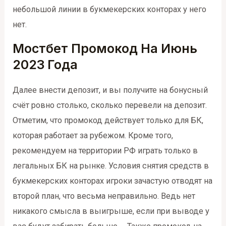
небольшой линии в букмекерских конторах у него
нет.
Мостбет Промокод На Июнь
2023 Года
Далее внести депозит, и вы получите на бонусный
счёт ровно столько, сколько перевели на депозит.
Отметим, что промокод действует только для БК,
которая работает за рубежом. Кроме того,
рекомендуем на территории РФ играть только в
легальных БК на рынке. Условия снятия средств в
букмекерских конторах игроки зачастую отводят на
второй план, что весьма неправильно. Ведь нет
никакого смысла в выигрыше, если при выводе у