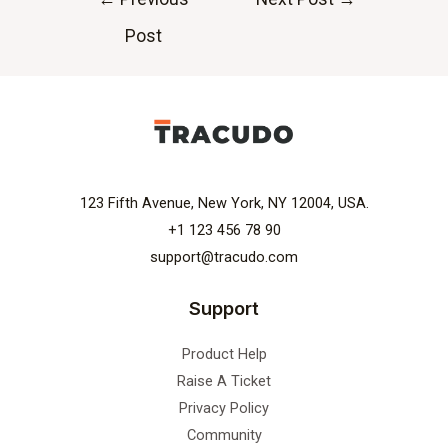
navigation
Post
123 Fifth Avenue, New York, NY 12004, USA.
+1 123 456 78 90
support@tracudo.com
Support
Product Help
Raise A Ticket
Privacy Policy
Community